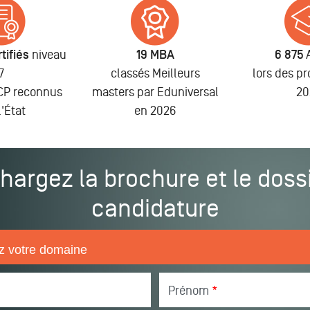
tifiés
niveau
19 MBA
6 875
7
classés Meilleurs
lors des p
NCP reconnus
masters par Eduniversal
20
l'État
en 2026
hargez la brochure et le doss
candidature
Prénom
*