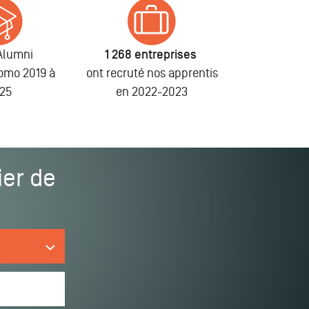
Alumni
1 268 entreprises
romo 2019 à
ont recruté nos apprentis
25
en 2022-2023
ier de