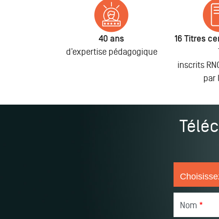
40 ans
16 Titres cer
d’expertise pédagogique
inscrits R
par 
Téléc
Nom
*