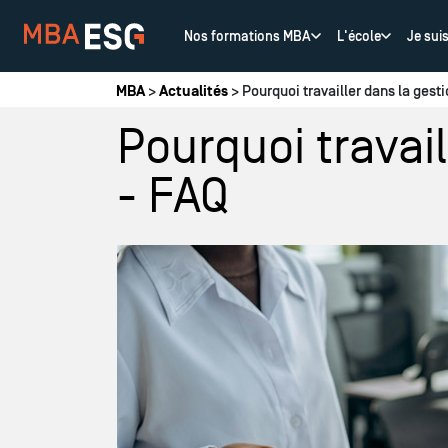
Nos formations MBA
L'école
Je sui
Vous êtes ici
MBA
>
Actualités
> Pourquoi travailler dans la gest
Pourquoi travai
- FAQ