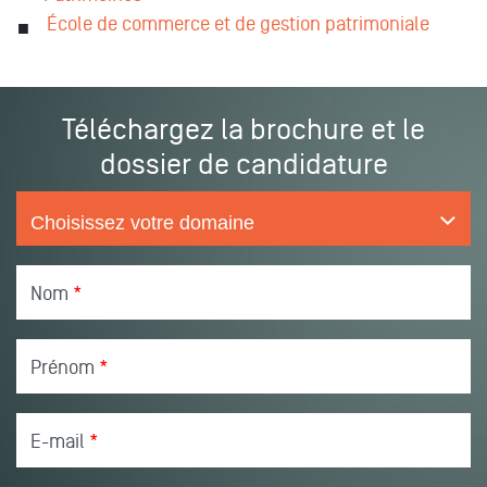
École de commerce et de gestion patrimoniale
Téléchargez la brochure et le
dossier de candidature
Nom
*
Prénom
*
E-mail
*