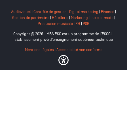
Audiovisuel
|
Contrôle de gestion
|
Digital marketing
|
Finance
|
Gestion de patrimoine
|
Hôtellerie
|
Marketing
|
Luxe et mode
|
Production musicale
|
RH
|
PSB
Copyright @ 2026 - MBA ESG est un programme de l'ESGCI -
Etablissement privé d'enseignement supérieur technique
Mentions légales
|
Accessibilité non conforme