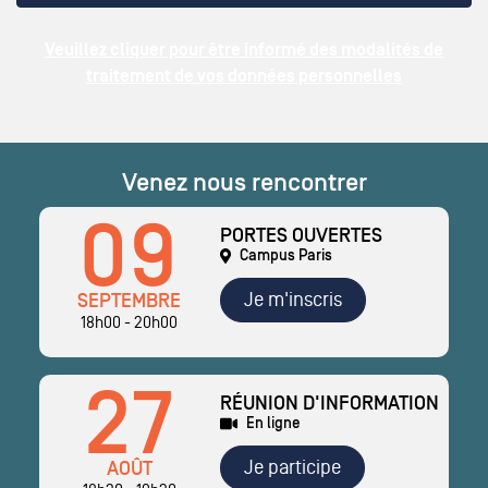
Veuillez cliquer pour être informé des modalités de
traitement de vos données personnelles
Venez nous rencontrer
09
PORTES OUVERTES
Campus Paris
Je m'inscris
SEPTEMBRE
18h00 - 20h00
27
RÉUNION D'INFORMATION
En ligne
Je participe
AOÛT