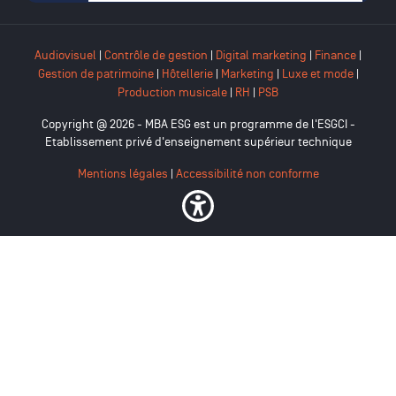
Audiovisuel
|
Contrôle de gestion
|
Digital marketing
|
Finance
|
Gestion de patrimoine
|
Hôtellerie
|
Marketing
|
Luxe et mode
|
Production musicale
|
RH
|
PSB
Copyright @ 2026 - MBA ESG est un programme de l'ESGCI -
Etablissement privé d'enseignement supérieur technique
Mentions légales
|
Accessibilité non conforme