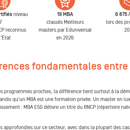
tifiés
niveau
19 MBA
6 875
7
classés Meilleurs
lors des p
NCP reconnus
masters par Eduniversal
20
l'État
en 2026
érences fondamentales entre
s programmes proches, la différence tient surtout à la d
tandis qu'un MBA est une formation privée. Un master en lux
sement : MBA ESG délivre un titre du RNCP (répertoire natio
s approfondies sur ce secteur, avec dans la plupart des ca