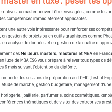
 master en luxe : peser les o
lternatives au master peuvent être envisagées, comme les 
r des compétences immédiatement applicables.
entent une autre voie intéressante pour renforcer ses com
al, en gestion de projets ou en outils graphiques comme Pho
ions en analyse de données et en gestion de la chaîne d'appr
ssement des
Meilleurs masters, mastères et MBA en Franc
en luxe de MBA ESG vous prépare à relever tous types de déf
es 6 mois suivant l'obtention du diplôme.
l comporte des sessions de préparation au TOEIC (Test of Eng
, étude de marché, gestion budgétaire, management d'un
 horlogerie, joaillerie, parfumerie, soins cosmétiques, œno
es conférences thématiques et de visiter des entreprises p