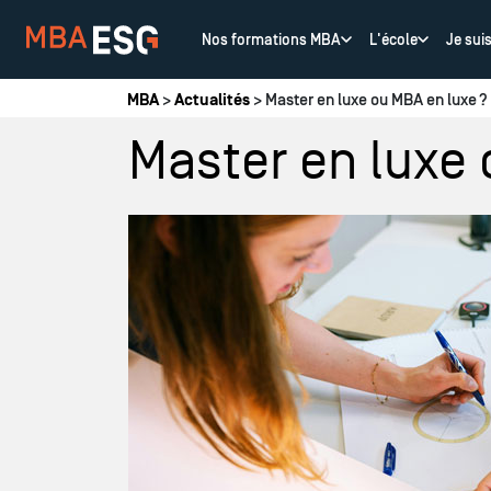
Nos formations MBA
L'école
Je sui
Vous êtes ici
MBA
>
Actualités
> Master en luxe ou MBA en luxe ?
Master en luxe 