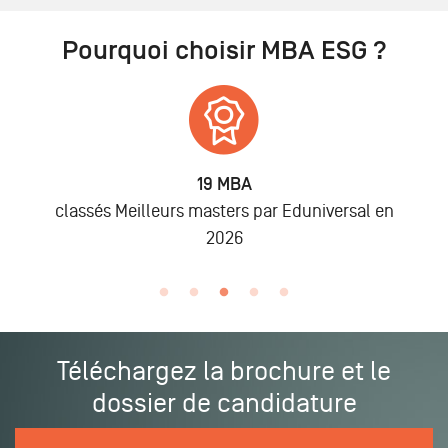
Pourquoi choisir MBA ESG ?
19 MBA
6 8
lleurs masters par Eduniversal en
lors des p
2026
Téléchargez la brochure et le
dossier de candidature