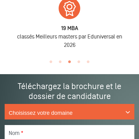
19 MBA
6 875
A
rs masters par Eduniversal en
lors des promo
2026
Téléchargez la brochure et le
dossier de candidature
Nom
*